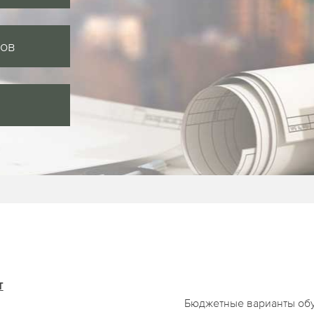
сов
т
Бюджетные варианты обу