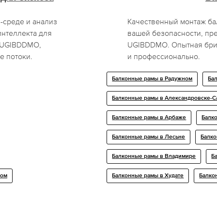
-среде и анализ
Качественный монтаж ба
интеллекта для
вашей безопасности, пр
т UGIBDDMO,
UGIBDDMO. Опытная бриг
е потоки.
и профессионально.
Балконные рамы в Радужном
Ба
Балконные рамы в Александровске-С
Балконные рамы в Арбаже
Балк
Балконные рамы в Лесьне
Балк
Балконные рамы в Владимире
Б
ком
Балконные рамы в Худате
Балко