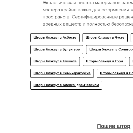
Экологическая чистота материалов зате
мастера крайне важна для оформления 
пространств. Сертифицированные решен
вредных веществ и полностью безопасн
Шторы блэкаут в Асбесте
Шторы блэкаут в Чусте
Шторы блэкаут в Булунгуре
Шторы блэкаут в Солигор
Шторы блэкаут в Тайшете
Шторы блэкаут в Гори
Шторы блэкаут в Семикаракорске
Шторы блэкаут в В
Шторы блэкаут в Александре-Невском
Пошив штор