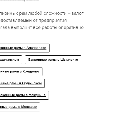
лконных рам любой сложности – залог
едоставляемый от предприятия
ада выполнит все работы оперативно
лконные рамы в Алапаевске
ахалинском
Балконные рамы в Шымкенте
онные рамы в Кондрове
онные рамы в Ордынском
алконные рамы в Макушине
нные рамы в Мошкове