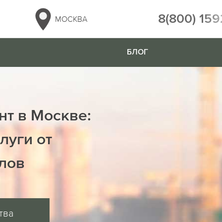
8(800) 159
МОСКВА
БЛОГ
нт в Москве:
луги от
лов
тва