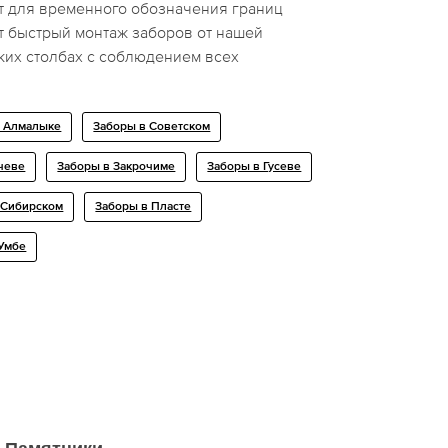
т для временного обозначения границ
т быстрый монтаж заборов от нашей
ких столбах с соблюдением всех
в Алмалыке
Заборы в Советском
чеве
Заборы в Закрочиме
Заборы в Гусеве
-Сибирском
Заборы в Пласте
 Умбе