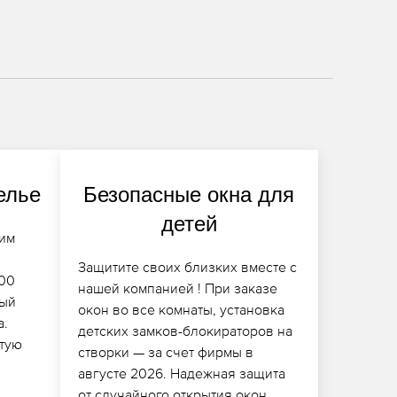
елье
Безопасные окна для
детей
им
Защитите своих близких вместе с
000
нашей компанией ! При заказе
ный
окон во все комнаты, установка
а.
детских замков-блокираторов на
стую
створки — за счет фирмы в
августе 2026. Надежная защита
от случайного открытия окон