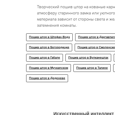
Творческий пошив штор на кованые карн
атмосферу старинного замка или уютного
материала зависит от стороны света и ж
затемнения комнаты.
Пошив штор в Штефан-Водэ
Пошив штор в Даугавпил
Пошив штор в Богородицке
Пошив штор в Смоленске
Пошив штор в Габале
Пошив штор в Вулканештах
Пошив штор в Мучкапском
Пошив штор в Талине
Пошив штор в Деденеве
Искусственный интеллект