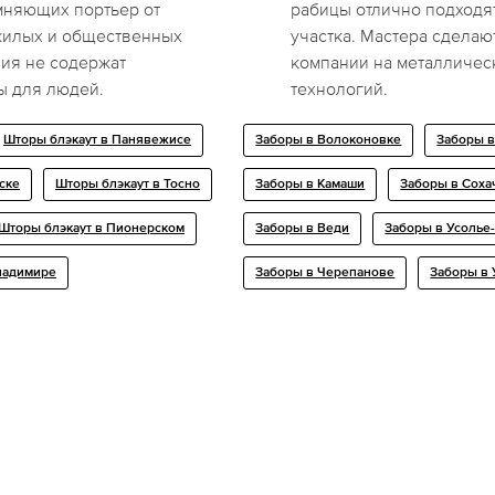
мняющих портьер от
рабицы отлично подходя
жилых и общественных
участка. Мастера сделаю
ия не содержат
компании на металличес
ы для людей.
технологий.
Шторы блэкаут в Панявежисе
Заборы в Волоконовке
Заборы 
ске
Шторы блэкаут в Тосно
Заборы в Камаши
Заборы в Соха
Шторы блэкаут в Пионерском
Заборы в Веди
Заборы в Усолье
ладимире
Заборы в Черепанове
Заборы в