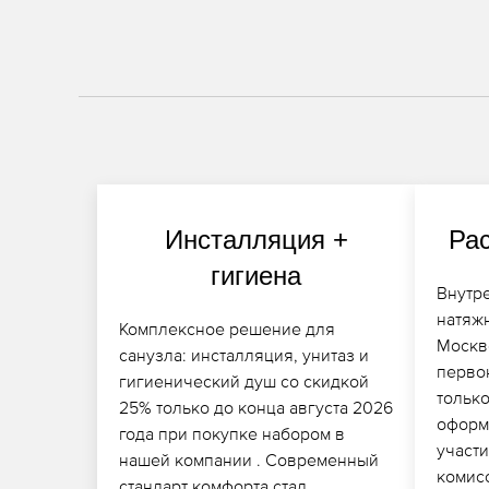
Инсталляция +
Рас
гигиена
Внутр
натяж
Комплексное решение для
Москв
санузла: инсталляция, унитаз и
перво
гигиенический душ со скидкой
только
25% только до конца августа 2026
оформ
года при покупке набором в
участ
нашей компании . Современный
комис
стандарт комфорта стал