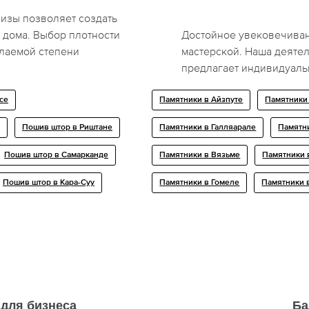
изы позволяет создать
 дома. Выбор плотности
Достойное увековечиван
елаемой степени
мастерской. Наша деяте
предлагает индивидуаль
се
Памятники в Айзпуте
Памятники
Пошив штор в Риштане
Памятники в Галляарале
Памятн
Пошив штор в Самарканде
Памятники в Вязьме
Памятники 
Пошив штор в Кара-Суу
Памятники в Гомеле
Памятники 
 для бизнеса
Ба