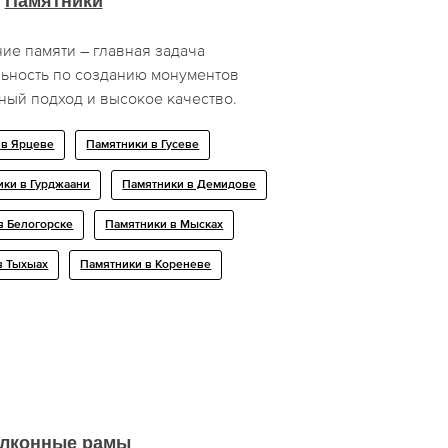
Памятники
ие памяти – главная задача
льность по созданию монументов
ный подход и высокое качество.
 в Ярцеве
Памятники в Гусеве
ики в Гурджаани
Памятники в Демидове
в Белогорске
Памятники в Мысках
в Тыхыах
Памятники в Кореневе
лконные рамы