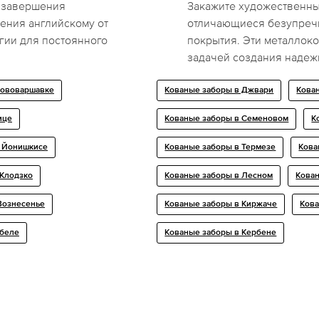
 завершения
Закажите художественны
ения английскому от
отличающиеся безупреч
гии для постоянного
покрытия. Эти металлоко
задачей создания надеж
Нововаршавке
Кованые заборы в Джвари
Кован
ице
Кованые заборы в Семеновом
К
в Йонишкисе
Кованые заборы в Термезе
Кова
 Клодзко
Кованые заборы в Лесном
Кован
 Вознесенье
Кованые заборы в Киржаче
Кова
обелe
Кованые заборы в Кербене