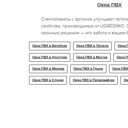
Окна ПВХ
Стеклопакеты с аргоном улучшают тепл
свойства, производимые от UGIBDDMO.
оконные решения — это забота о вашем 
Окна ПВХ в Витебске
Окна ПВХ в Лепеле
Окна 
Окна ПВХ в Достлуке
Окна ПВХ в Мостах
Окна 
Окна ПВХ в Миорах
Окна ПВХ в Гдыне
Окна ПВХ
Окна ПВХ в Слуцке
Окна ПВХ в Первомайске
Ок