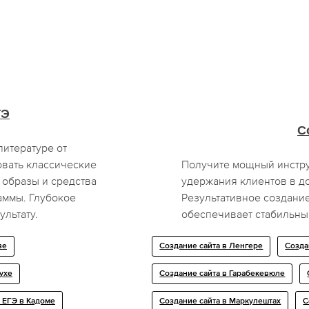
ГЭ
С
литературе от
вать классические
Получите мощный инстру
 образы и средства
удержания клиентов в д
аммы. Глубокое
Результативное создани
ультату.
обеспечивает стабильный
ве
Создание сайта в Ленгере
Созда
ухе
Создание сайта в Гарабекевюле
 ЕГЭ в Кадоме
Создание сайта в Маркулештах
С