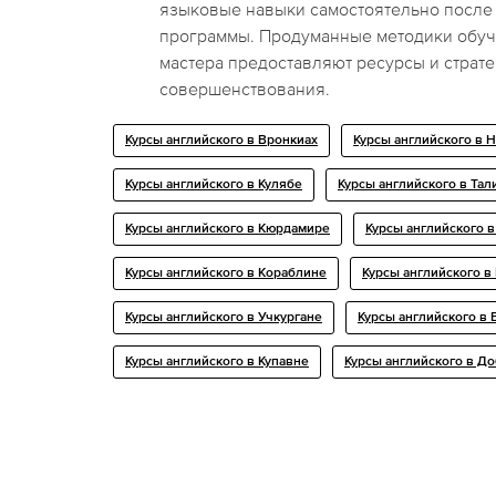
языковые навыки самостоятельно после
программы. Продуманные методики обуч
мастера предоставляют ресурсы и страте
совершенствования.
Курсы английского в Вронкиах
Курсы английского в 
Курсы английского в Кулябе
Курсы английского в Тал
Курсы английского в Кюрдамире
Курсы английского 
Курсы английского в Кораблине
Курсы английского в
Курсы английского в Учкургане
Курсы английского в
Курсы английского в Купавне
Курсы английского в Д