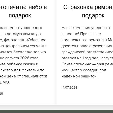
топечать: небо в
Страховка ремон
подарок
подарок
аказе многоуровневого
Наша компания уверена в
а в детскую комнату в
качестве! При заказе
е, фотопечать «Облачное
комплексного ремонта в Мо
 на центральном сегменте
дарится полис страхования
няется бесплатно только
гражданской ответственнос
ца августа 2026 года.
отделки на 1 год весь авгус
ите ребенку сказку и
Спите спокойно — ваш рем
ранство для фантазий по
имущество соседей под
ной цене от специалистов
надежной защитой.
DDMO.
14.07.2026
026