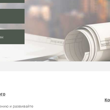
он
ого
Ко
ению и развивайте