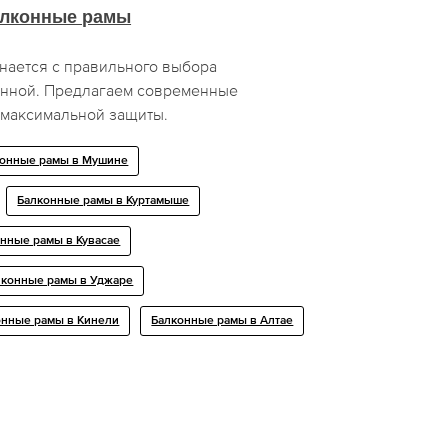
лконные рамы
нается с правильного выбора
енной. Предлагаем современные
 максимальной защиты.
конные рамы в Мушине
Балконные рамы в Куртамыше
нные рамы в Кувасае
лконные рамы в Уджаре
онные рамы в Кинели
Балконные рамы в Алтае