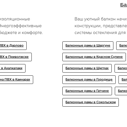
Ба
оизоляционные
Ваш уютный балкон начи
 Энергоэффективные
конструкции, представл
бюджете и комфорте.
системы остекления для
ПВХ в Дарлово
Балконные рамы в Шаргуне
Бал
ПВХ в Приволжске
Балконные рамы в Красном Сулине
 в Ахалкалаки
Балконные рамы в Щиграх
Балко
на ПВХ в Каинарах
Балконные рамы в Городище
Ба
Балконные рамы в Гатчине
Балк
Балконные рамы в Сокольском