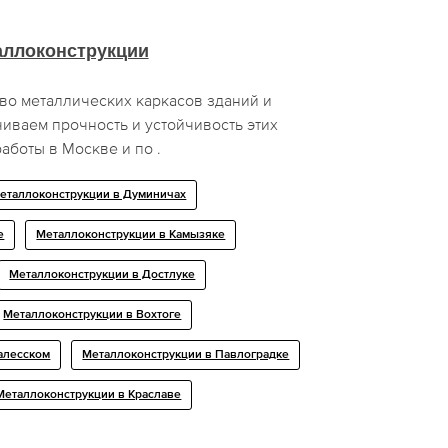
аллоконструкции
во металлических каркасов зданий и
иваем прочность и устойчивость этих
аботы в Москве и по .
еталлоконструкции в Думиничах
е
Металлоконструкции в Камызяке
Металлоконструкции в Достлуке
Металлоконструкции в Вохтоге
алесском
Металлоконструкции в Павлоградке
Металлоконструкции в Краславе