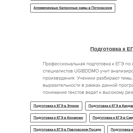
Алюминиевые балконные рамы в Петровском
Подготовка к Е
Профессиональная подготовка к ЕГЭ по 
специалистов UGIBDDMO учит анализиро
произведения. Ученики разбирают темы,
выразительности в рамках данной прогр
понимание текстов ведет к высокому рез
Подготовка к ЕГЭ в Этреке
Подготовка к ЕГЭ в Канда
Подготовка к ЕГЭ в Конакове
Подготовка к ЕГЭ в Сам
Подготовка к ЕГЭ в Павловском Посаде
Подготовка к