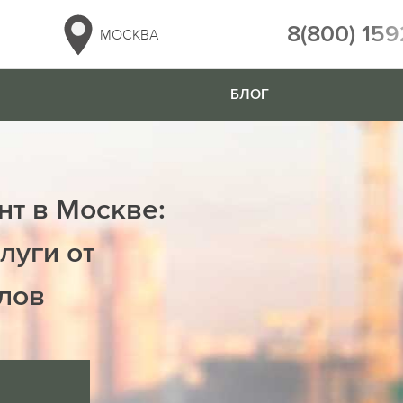
8(800) 159
МОСКВА
БЛОГ
нт в Москве:
луги от
лов