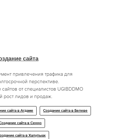
оздание сайта
мент привлечения трафика для
олгосрочной перспективе.
е сайтов от специалистов UGIBDDMO
 рост лидов и продаж.
ние сайта в Агдаме
Создание сайта в Белеве
Создание сайта в Сенно
оздание сайта в Халупыах