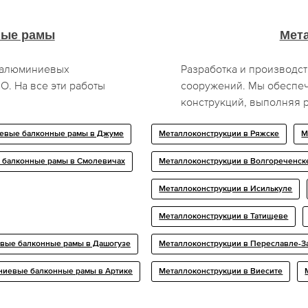
ные рамы
Мет
а алюминиевых
Разработка и производст
. На все эти работы
сооружений. Мы обеспеч
конструкций, выполняя р
евые балконные рамы в Джуме
Металлоконструкции в Ряжске
М
балконные рамы в Смолевичах
Металлоконструкции в Волгореченск
Металлоконструкции в Исилькуле
Металлоконструкции в Татищеве
вые балконные рамы в Дашогузе
Металлоконструкции в Переславле-З
иевые балконные рамы в Артике
Металлоконструкции в Виесите