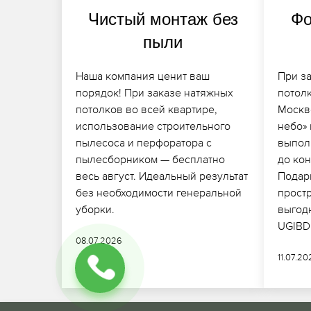
Чистый монтаж без
Фо
пыли
Наша компания ценит ваш
При з
порядок! При заказе натяжных
потолк
потолков во всей квартире,
Москв
использование строительного
небо»
пылесоса и перфоратора с
выпол
пылесборником — бесплатно
до кон
весь август. Идеальный результат
Подар
без необходимости генеральной
прост
уборки.
выгод
UGIB
08.07.2026
11.07.2