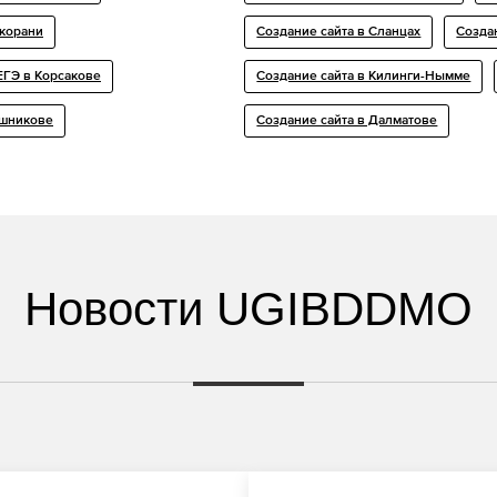
нкорани
Создание сайта в Сланцах
Созда
ЕГЭ в Корсакове
Создание сайта в Килинги-Нымме
ашникове
Создание сайта в Далматове
Новости UGIBDDMO