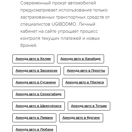
Современный прокат автомобилей
предусматривает использование только
застрахованных транспортных средств от
специалистов UGIBDDMO. Личный
кабинет на сайте упрощает процесс
контроля текущих платежей и новых
броней.
Аренда авто в Хелме
Аренда авто в Ханабаде
Аренда авто в Заозерске
Аренда авто в Гёроглы
Аренда авто в Сусанине
Аренда авто в Тбилиси
Аренда авто в Серхетабаде
Аренда авто в Швянчёнисе
Аренда авто в Тотьме
Аренда авто в Лимане
Аренда авто в Кургане
Аренда авто в Любани