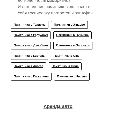
долговечность мемориалов.
Изготовление памятников включает в
себя гравировку портретов и эпитафий.
Памятники в Талдоме
Памятники в Жиздре
Памятники в Радужном
Памятники в Пушкине
Памятники в Дзербене
Памятники в Паркенте
Памятники в Карталы
Памятники в Оше
Памятники в Антсла
Памятники в Пиле
Памятники в Каскелене
Памятники в Рязани
Аренда авто