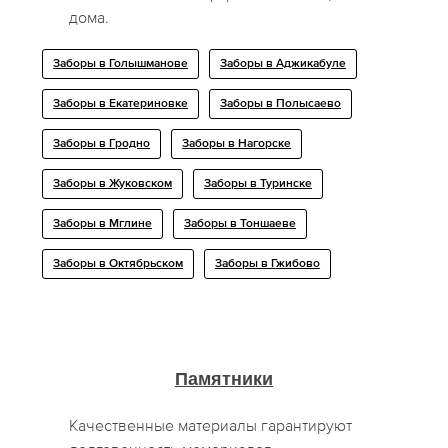
дома.
Заборы в Голышманове
Заборы в Аджикабуле
Заборы в Екатериновке
Заборы в Полысаево
Заборы в Гродно
Заборы в Нагорске
Заборы в Жуковском
Заборы в Туринске
Заборы в Мглине
Заборы в Тоншаеве
Заборы в Октябрьском
Заборы в Гжибово
Памятники
Качественные материалы гарантируют