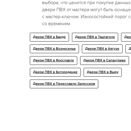
выбора, что ценится при покупке данны
двери ПВХ от мастера могут быть осна
с мастер-ключом. Износостойкий порог 
со временем.
Двери ПВХ в Барде
Двери ПВХ в Таштаголе
Две
Двери ПВХ в Вознесенье
Двери ПВХ в Аягузе
Д
Двери ПВХ в Ярославле
Двери ПВХ в Салацгриве
Двери ПВХ в Богородицке
Двери ПВХ в Выру
Двери ПВХ в Переславле-Залесском