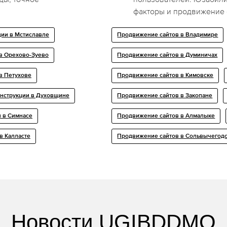
факторы и продвижение 
ии в Мстиславле
Продвижение сайтов в Владимире
в Орехово-Зуево
Продвижение сайтов в Думиничах
в Петухове
Продвижение сайтов в Кимовске
нструкции в Духовщине
Продвижение сайтов в Закопане
 в Симнасе
Продвижение сайтов в Алмалыке
в Калласте
Продвижение сайтов в Сольвычегод
Новости UGIBDDMO