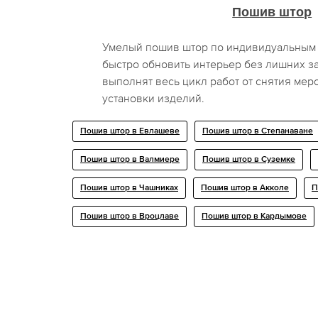
Пошив штор
Умелый пошив штор по индивидуальным
быстро обновить интерьер без лишних з
выполнят весь цикл работ от снятия мер
установки изделий.
Пошив штор в Евлашеве
Пошив штор в Степанаване
Пошив штор в Валмиере
Пошив штор в Суземке
Пошив штор в Чашниках
Пошив штор в Акколе
П
Пошив штор в Вроцлаве
Пошив штор в Кардымове