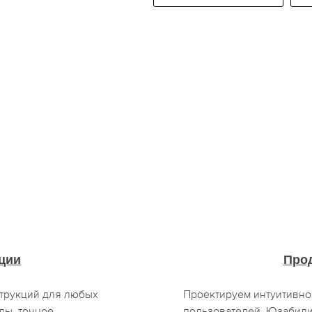
ции
Про
трукций для любых
Проектируем интуитивно
ды, точное
пользователей. Юзабили