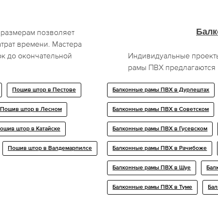
Балк
 размерам позволяет
атрат времени. Мастера
ок до окончательной
Индивидуальные проекты
рамы ПВХ предлагаются 
Пошив штор в Пестове
Балконные рамы ПВХ в Дурлештах
Пошив штор в Лесном
Балконные рамы ПВХ в Советском
ошив штор в Катайске
Балконные рамы ПВХ в Гусевском
Пошив штор в Валдемарпилсе
Балконные рамы ПВХ в Рачибоже
Балконные рамы ПВХ в Шуе
Бал
Балконные рамы ПВХ в Туме
Бал