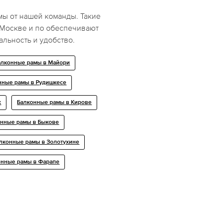
ы от нашей команды. Такие
Москве и по обеспечивают
льность и удобство.
алконные рамы в Майори
нные рамы в Рудишкесе
х
Балконные рамы в Кирове
онные рамы в Быкове
лконные рамы в Золотухине
онные рамы в Фарапе