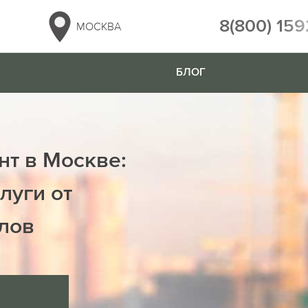
8(800) 159
МОСКВА
БЛОГ
нт в Москве:
луги от
лов