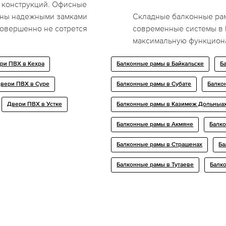
х конструкций. Офисные
щены надежными замками
Складные балконные рам
совершенно не сотрется
современные системы в 
максимальную функциона
ри ПВХ в Кехра
Балконные рамы в Байкальске
Б
вери ПВХ в Суре
Балконные рамы в Субате
Балко
Двери ПВХ в Устке
Балконные рамы в Казимеж Дольныа
Балконные рамы в Акмяне
Балк
Балконные рамы в Страшенах
Ба
Балконные рамы в Тутаеве
Балк