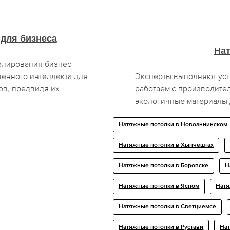
 для бизнеса
На
елирования бизнес-
венного интеллекта для
Эксперты выполняют уст
ов, предвидя их
работаем с производите
экологичные материалы д
Натяжные потолки в Новоаннинском
Натяжные потолки в Хынчештах
Натяжные потолки в Боровске
Н
Натяжные потолки в Ясном
Натя
Натяжные потолки в Светциемсе
Натяжные потолки в Рустави
Нат