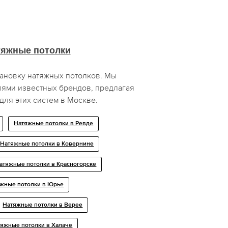
тяжные потолки
ановку натяжных потолков. Мы
лями известных брендов, предлагая
ля этих систем в Москве.
Натяжные потолки в Ревде
Натяжные потолки в Ковернине
атяжные потолки в Красногорске
жные потолки в Юрье
Натяжные потолки в Верее
яжные потолки в Халаче