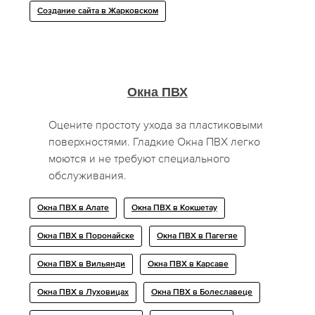
Создание сайта в Жарковском
Окна ПВХ
Оцените простоту ухода за пластиковыми
поверхностями. Гладкие Окна ПВХ легко
моются и не требуют специального
обслуживания.
Окна ПВХ в Алате
Окна ПВХ в Кокшетау
Окна ПВХ в Поронайске
Окна ПВХ в Пагегяе
Окна ПВХ в Вильянди
Окна ПВХ в Карсаве
Окна ПВХ в Луховицах
Окна ПВХ в Болеславеце