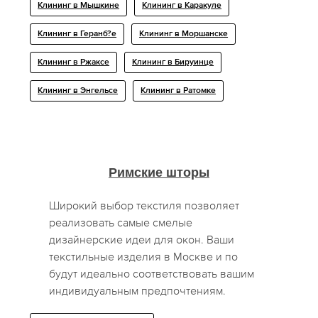
Клининг в Мышкине
Клининг в Каракуле
Клининг в Геранб?е
Клининг в Моршанске
Клининг в Ржаксе
Клининг в Бируинце
Клининг в Энгельсе
Клининг в Ратомке
Римские шторы
Широкий выбор текстиля позволяет
реализовать самые смелые
дизайнерские идеи для окон. Ваши
текстильные изделия в Москве и по
будут идеально соответствовать вашим
индивидуальным предпочтениям.