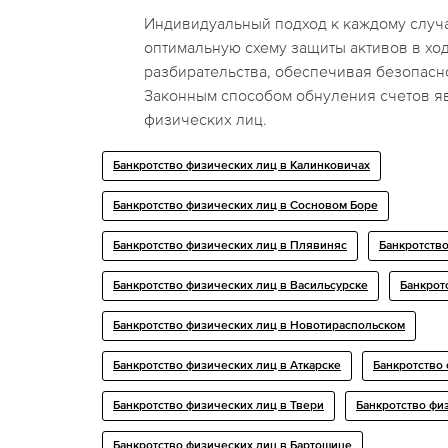
Индивидуальный подход к каждому случ
оптимальную схему защиты активов в хо
разбирательства, обеспечивая безопасн
Законным способом обнуления счетов я
физических лиц.
Банкротство физических лиц в Калинковичах
Банкротство физических лиц в Сосновом Боре
Банкротство физических лиц в Плявиняс
Банкротство
Банкротство физических лиц в Васильсурске
Банкрот
Банкротство физических лиц в Новотираспольском
Банкротство физических лиц в Аткарске
Банкротство 
Банкротство физических лиц в Твери
Банкротство фи
Банкротство физических лиц в Бартошице