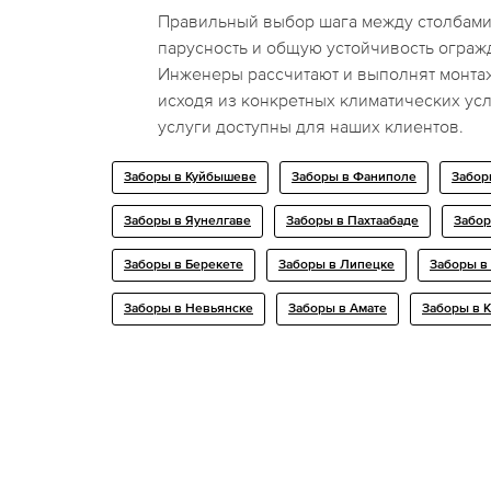
Правильный выбор шага между столбами
парусность и общую устойчивость огра
Инженеры рассчитают и выполнят монтаж
исходя из конкретных климатических усл
услуги доступны для наших клиентов.
Заборы в Куйбышеве
Заборы в Фаниполе
Забор
Заборы в Яунелгаве
Заборы в Пахтаабаде
Забор
Заборы в Берекете
Заборы в Липецке
Заборы в
Заборы в Невьянске
Заборы в Амате
Заборы в 