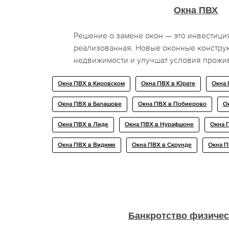
Окна ПВХ
Решение о замене окон — это инвестици
реализованная. Новые оконные констру
недвижимости и улучшат условия прожив
Окна ПВХ в Кировском
Окна ПВХ в Юрате
Окна 
Окна ПВХ в Балашове
Окна ПВХ в Побиерово
О
Окна ПВХ в Лиде
Окна ПВХ в Нурафшоне
Окна 
Окна ПВХ в Видиме
Окна ПВХ в Скрунде
Окна П
Банкротство физичес