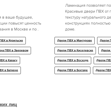
Ламинация позволяет по
Красивые двери ПВХ от
я в ваше будущее,
текстуру натурального д
кции повысят ценность
конструкциях полностью
ания в Москве и по .
доме.
ПВХ в Курильске
Двери ПВХ в Мантурове
Двери 
кна ПВХ в Зверевом
Двери ПВХ в Киселевске
Двери
ПВХ в Карасу
Двери ПВХ в Восходе
Двери ПВ
ВХ в Баткене
Двери ПВХ в Бохтаре
Двери ПВ
ких лиц