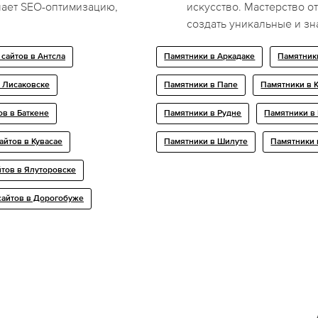
ает SEO-оптимизацию,
искусство. Мастерство о
создать уникальные и з
сайтов в Антсла
Памятники в Аркадаке
Памятник
 Лисаковске
Памятники в Папе
Памятники в 
в в Баткене
Памятники в Рудне
Памятники в
йтов в Кувасае
Памятники в Шилуте
Памятники 
тов в Ялуторовске
айтов в Дорогобуже