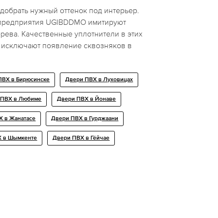
добрать нужный оттенок под интерьер.
 предприятия UGIBDDMO имитируют
ерева. Качественные уплотнители в этих
 исключают появление сквозняков в
ПВХ в Бирюсинске
Двери ПВХ в Луховицах
 ПВХ в Любиме
Двери ПВХ в Йонаве
Х в Жанатасе
Двери ПВХ в Гурджаани
Х в Шымкенте
Двери ПВХ в Гёйчае