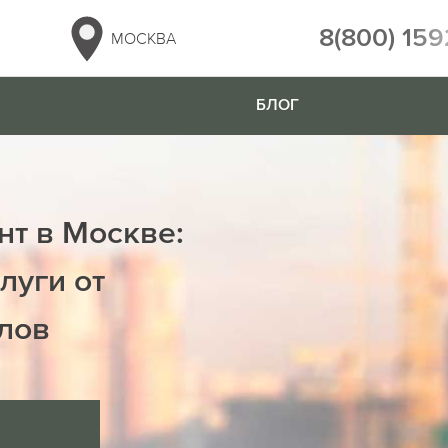
8(800) 159
МОСКВА
БЛОГ
нт в Москве:
луги от
лов