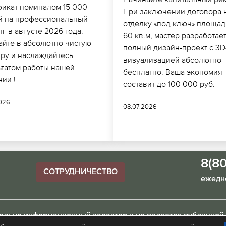
фикат номиналом 15 000
При заключении договора 
й на профессиональный
отделку «под ключ» площад
г в августе 2026 года.
60 кв.м, мастер разработае
айте в абсолютно чистую
полный дизайн-проект с 3D
иру и наслаждайтесь
визуализацией абсолютно
ьтатом работы нашей
бесплатно. Ваша экономия
ии !
составит до 100 000 руб.
2026
08.07.2026
8(8
СОТРУДНИЧЕСТВО
ежедне
тельно информационный характер и не является публичной