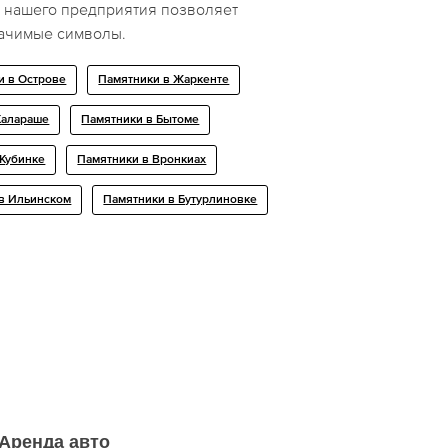
т нашего предприятия позволяет
начимые символы.
и в Острове
Памятники в Жаркенте
Калараше
Памятники в Бытоме
 Кубинке
Памятники в Вронкиах
в Ильинском
Памятники в Бутурлиновке
Аренда авто