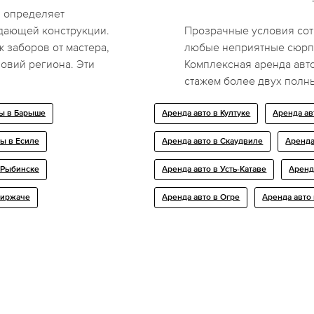
 определяет
ждающей конструкции.
Прозрачные условия сот
 заборов от мастера,
любые неприятные сюрпр
овий региона. Эти
Комплексная аренда авт
стажем более двух полны
ы в Барыше
Аренда авто в Култуке
Аренда ав
ы в Есиле
Аренда авто в Скаудвиле
Аренда
 Рыбинске
Аренда авто в Усть-Катаве
Аренд
Киржаче
Аренда авто в Огре
Аренда авто 