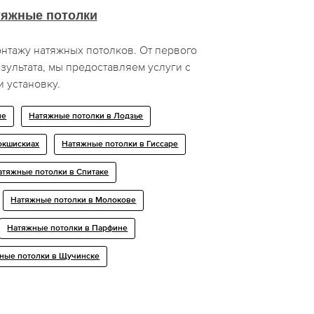
тяжные потолки
нтажу натяжных потолков. От первого
зультата, мы предоставляем услуги с
и установку.
ие
Натяжные потолки в Лодзье
окшискиах
Натяжные потолки в Гиссаре
атяжные потолки в Спитаке
Натяжные потолки в Молокове
Натяжные потолки в Парфине
ные потолки в Щучинске