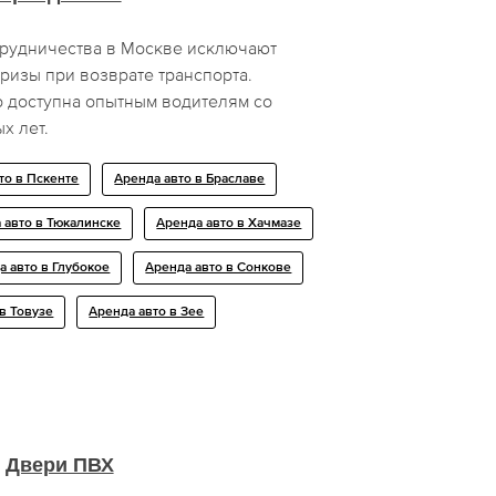
рудничества в Москве исключают
изы при возврате транспорта.
о доступна опытным водителям со
х лет.
то в Пскенте
Аренда авто в Браславе
 авто в Тюкалинске
Аренда авто в Хачмазе
а авто в Глубокое
Аренда авто в Сонкове
в Товузе
Аренда авто в Зее
Двери ПВХ