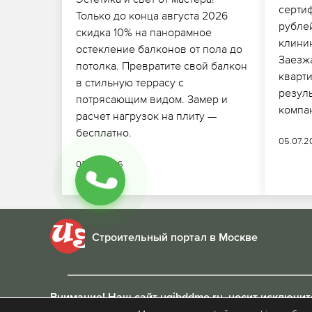
серти
Только до конца августа 2026
рубле
скидка 10% на панорамное
клинин
остекление балконов от пола до
Заезж
потолка. Превратите свой балкон
кварт
в стильную террасу с
резул
потрясающим видом. Замер и
компан
расчет нагрузок на плиту —
бесплатно.
05.07.
02.07.2026
Строительный портал в Москве
Внимание! Наш сайт ugibddmo.ru, носит исключи