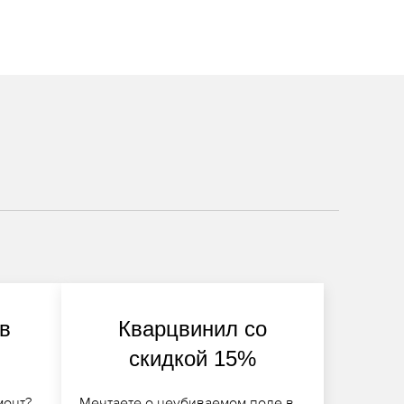
 в
Кварцвинил со
скидкой 15%
монт?
Мечтаете о неубиваемом поле в