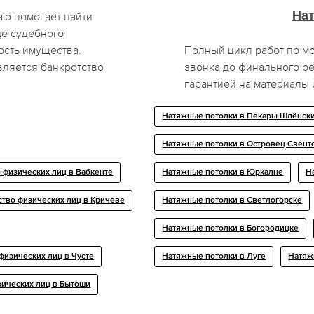
На
аю помогает найти
де судебного
ость имущества.
Полный цикл работ по мо
вляется банкротство
звонка до финального ре
гарантией на материалы 
Натяжные потолки в Пекары Шлёнск
Натяжные потолки в Островец Свент
 физических лиц в Вабкенте
Натяжные потолки в Юркалне
Н
ство физических лиц в Кричеве
Натяжные потолки в Светлогорске
Натяжные потолки в Богородицке
физических лиц в Чусте
Натяжные потолки в Луге
Натяж
зических лиц в Бытоши