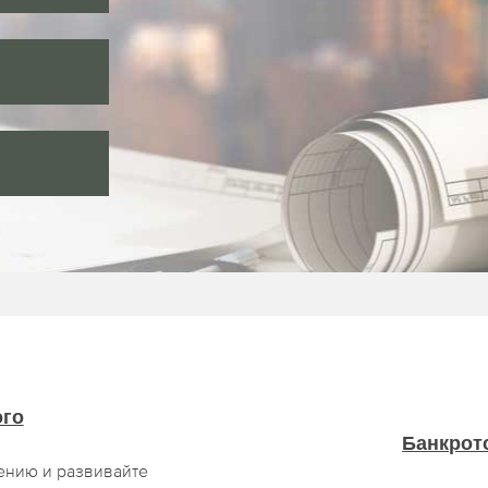
ого
Банкрот
ению и развивайте