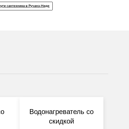
луги сантехника в Ручанэ-Ниде
со
Водонагреватель со
скидкой