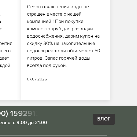
Сезон отключения воды не
,
страшен вместе с нашей
а
компанией ! При покупке
с
комплекта труб для разводки
.
водоснабжения, дарим купон на
крытия
скидку 30% на накопительные
ашего
водонагреватели объемом от 50
дает
литров. Запас горячей воды
ждой
всегда под рукой.
07.07.2026
00) 1592913
БЛОГ
вно: с 9:00 до 21:00