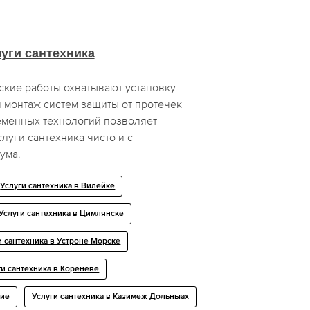
уги сантехника
ские работы охватывают установку
 монтаж систем защиты от протечек
менных технологий позволяет
луги сантехника чисто и с
ума.
Услуги сантехника в Вилейке
Услуги сантехника в Цимлянске
и сантехника в Устроне Морске
ги сантехника в Кореневе
кие
Услуги сантехника в Казимеж Дольныах