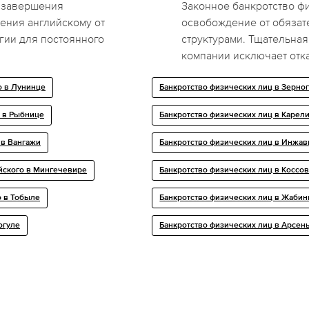
 завершения
Законное банкротство фи
ения английскому от
освобождение от обяза
гии для постоянного
структурами. Тщательная
компании исключает отк
о в Лунинце
Банкротство физических лиц в Зерно
о в Рыбнице
Банкротство физических лиц в Карел
 в Вангажи
Банкротство физических лиц в Инжа
йского в Мингечевире
Банкротство физических лиц в Коссо
о в Тобыле
Банкротство физических лиц в Жабин
огуле
Банкротство физических лиц в Арсен