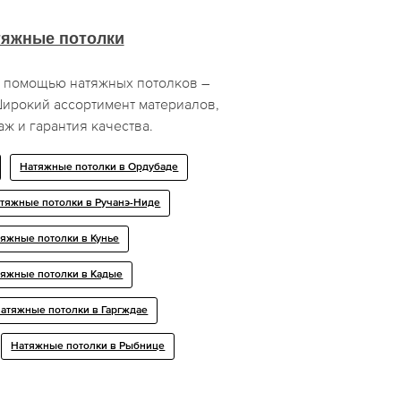
тяжные потолки
 помощью натяжных потолков –
ирокий ассортимент материалов,
ж и гарантия качества.
Натяжные потолки в Ордубаде
тяжные потолки в Ручанэ-Ниде
яжные потолки в Кунье
тяжные потолки в Кадые
атяжные потолки в Гаргждае
Натяжные потолки в Рыбнице