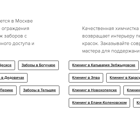
ается в Москве
о ограждения
Качественная химчистка
ж заборов с
возвращает интерьеру п
ного доступа и
красок. Заказывайте со
мастера для поддержани
Цесисе
Заборы в Богучаре
Клининг в Кальвария Зебжыдовске
 в Дедовичах
Клининг в Элва
Клининг в Карас
 Лерике
Заборы в Тельшяе
Клининг в Новохоперске
Клинин
Клининг в Елани-Коленовском
К