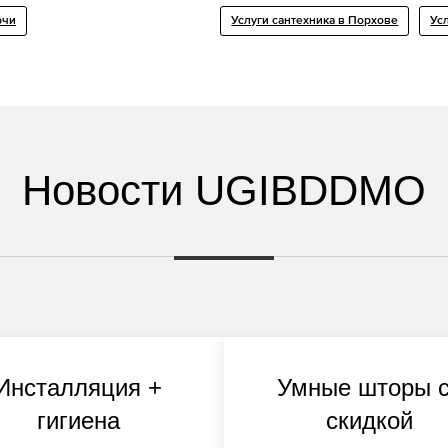
рчи
Услуги сантехника в Порхове
Ус
Новости UGIBDDMO
Инсталляция +
Умные шторы 
гигиена
скидкой