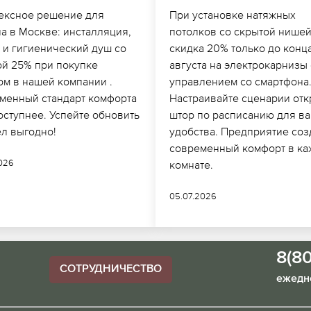
ексное решение для
При установке натяжных
а в Москве: инсталляция,
потолков со скрытой нишей
 и гигиенический душ со
скидка 20% только до конц
ой 25% при покупке
августа на электрокарнизы 
ом в нашей компании .
управлением со смартфона
менный стандарт комфорта
Настраивайте сценарии от
оступнее. Успейте обновить
штор по расписанию для в
ел выгодно!
удобства. Предприятие соз
современный комфорт в ка
2026
комнате.
05.07.2026
8(8
СОТРУДНИЧЕСТВО
ежедне