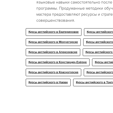
языковые навыки самостоятельно после
программы. Продуманные методики обуч
мастера предоставляют ресурсы и страте
совершенствования.
Курсы английского в Екатериновке
Курсы английског
Курсы английского в Мончегорске
Курсы английског
Курсы английского в Алексеевске
Курсы английского
Курсы английского в Констанцин-Езёрне
Курсы англи
Курсы английского в Красногорске
Курсы английског
Курсы английского в Нарве
Курсы английского в Токт