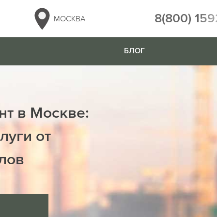
8(800) 159
МОСКВА
БЛОГ
нт в Москве:
луги от
лов