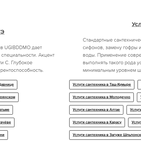
Усл
ГЭ
Стандартные сантехниче
ров UGIBDDMO дает
сифонов, замену гофры и
 специальности. Акцент
воды. Применение совре
и С. Глубокое
выполнять такого рода ус
урентоспособность.
минимальным уровнем ш
Щавнице
Услуги сантехника в Таш-Кумыре
орянском
Услуги сантехника в Молодечно
атьме
Услуги сантехника в Алтае
Услуг
гачёве
Услуги сантехника в Карасу
Услу
ени
Услуги сантехника в Загуже Шльлонс