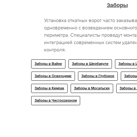
Заборы
Установка откатных ворот часто заказыв
одновременно с возведением основног
периметра. Специалисты проведут монта
интеграцией современных систем удален
контроля.
Заборы в Вайке
Заборы в Шербакуле
Заборы в 
Заборы в Освенциме
Заборы в Глубокое
Заборы
Заборы в Кимрах
Заборы в Мосальске
Заборы в
Заборы в Чистоозерном