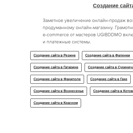
Создание сайт
Заметное увеличение онлайн-продаж во
продуманному онлайн-магазину. Грамотн
e-commerce от мастеров UGIBDDMO включ
и платежные системы.
Создание сайта в Резине
Создание сайта в Фаленки
Создание сайта в Гагарине
Создание сайта в Сухинич
Создание сайта в Фаниполе
Создание сайта в Гахе
Создание сайта в Вознесенье
Создание сайта в Кото
Создание сайта в Красном