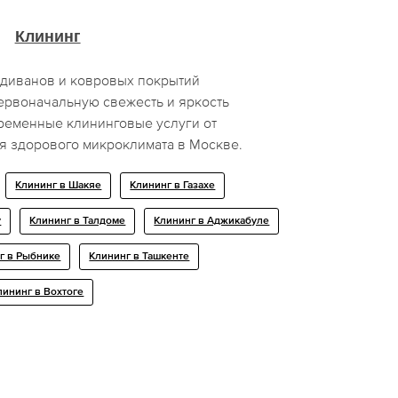
Клининг
 диванов и ковровых покрытий
ервоначальную свежесть и яркость
временные клининговые услуги от
я здорового микроклимата в Москве.
Клининг в Шакяе
Клининг в Газахе
у
Клининг в Талдоме
Клининг в Аджикабуле
г в Рыбнике
Клининг в Ташкенте
лининг в Вохтоге