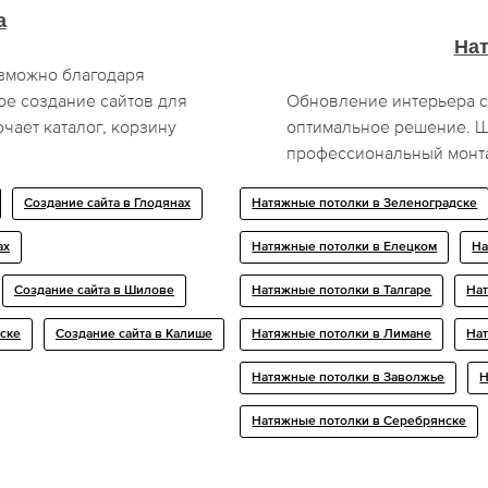
а
На
зможно благодаря
ое создание сайтов для
Обновление интерьера с
ает каталог, корзину
оптимальное решение. Ш
профессиональный монта
Создание сайта в Глодянах
Натяжные потолки в Зеленоградске
ах
Натяжные потолки в Елецком
На
Создание сайта в Шилове
Натяжные потолки в Талгаре
Нат
вске
Создание сайта в Калише
Натяжные потолки в Лимане
На
Натяжные потолки в Заволжье
Н
Натяжные потолки в Серебрянске