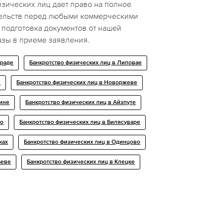
зических лиц дает право на полное
тельств перед любыми коммерческими
 подготовка документов от нашей
азы в приеме заявления.
граде
Банкротство физических лиц в Липoвaе
и
Банкротство физических лиц в Новоржеве
вине
Банкротство физических лиц в Айзпуте
во
Банкротство физических лиц в Билясуваре
ках
Банкротство физических лиц в Одинцово
ьеве
Банкротство физических лиц в Клецке