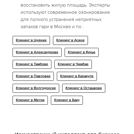
восстановить жилую площадь. Эксперты
используют современное озонирование
для полного устранения неприятных
запахов гари в Москве и по .
Клининг в Цнянке
Клининг в Асине
Клининг в Александрове
Клининг в Кунье
Клининг в Тамбове
Клининг в Чимбае
Клининг в Павловке
Клининг в Каракуле
Клининг в Волгодонске
Клининг в Осташкове
Клининг в Мегри
Клининг в Баку