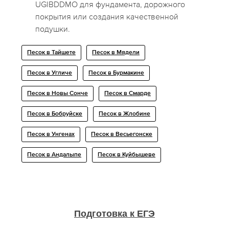
UGIBDDMO для фундамента, дорожного
покрытия или создания качественной
подушки.
Песок в Тайшете
Песок в Мядели
Песок в Угличе
Песок в Бурмакине
Песок в Новы Сонче
Песок в Смарде
Песок в Бобруйске
Песок в Жлобине
Песок в Унгенах
Песок в Весьегонске
Песок в Андалыпе
Песок в Куйбышеве
Подготовка к ЕГЭ