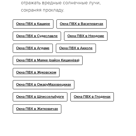
отражать вредные солнечные лучи,
сохраняя прохладу.
Окна ПВХ в Кашире
Окна ПВХ в Василевичах
Окна ПВХ в Судиславле
Окна ПВХ в Няндоме
Окна ПВХ в Агдаме
Окна ПВХ в Акколе
Окна ПВХ в Маяке (район Кишинёва)
Окна ПВХ в Жуковском
Окна ПВХ в ОжаруМазовецкиах
Окна ПВХ в Шлиссельбурге
Окна ПВХ в Глодянах
Окна ПВХ в Житковичах