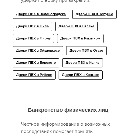
удержит створку при закрытии.
Двери ПВХ в Зеленоградске
Двери ПВХ в Торунье
Двери ПВХ в Пиле
Двери ПВХ в Евлахе
Двери ПВХ в Пярну
Двери ПВХ в Ракитном
Двери ПВХ в Эйшишкесе
Двери ПВХ в Огузе
Двери ПВХ в Берекете
Двери ПВХ в Колке
Двери ПВХ в Рубене
Двери ПВХ в Конгазе
Банкротство физических лиц
Честное информирование о возможных
последствиях помогает принять