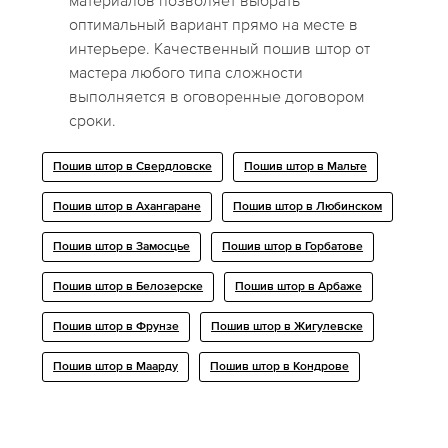
материалов позволяет выбрать
оптимальный вариант прямо на месте в
интерьере. Качественный пошив штор от
мастера любого типа сложности
выполняется в оговоренные договором
сроки.
Пошив штор в Свердловске
Пошив штор в Мальте
Пошив штор в Ахангаране
Пошив штор в Любинском
Пошив штор в Замосцье
Пошив штор в Горбатове
Пошив штор в Белозерске
Пошив штор в Арбаже
Пошив штор в Фрунзе
Пошив штор в Жигулевске
Пошив штор в Маарду
Пошив штор в Кондрове