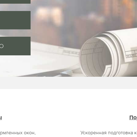
MO
ы
По
ормленных окон,
Ускоренная подготовка 