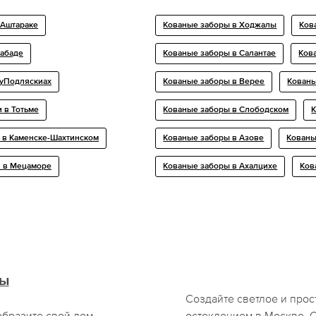
 Аштараке
Кованые заборы в Ходжалы
Ков
кабаде
Кованые заборы в Салантае
Ков
нуПодляскиах
Кованые заборы в Верее
Кованы
 в Тотьме
Кованые заборы в Слободском
К
 в Каменске-Шахтинском
Кованые заборы в Азове
Кованы
 в Мецаморе
Кованые заборы в Ахалцихе
Ков
мы
Создайте светлое и про
бразите свой дом.
остеклением в Москве. 