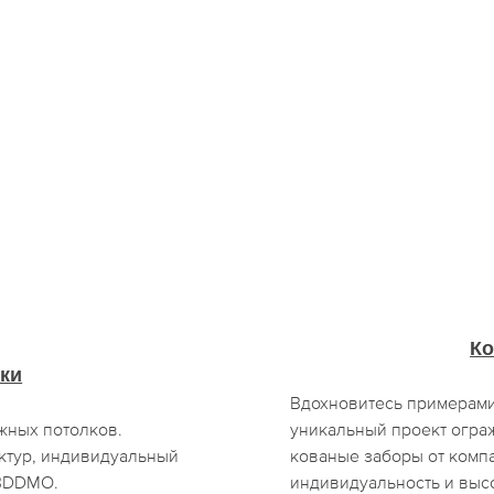
Ко
ки
Вдохновитесь примерами
жных потолков.
уникальный проект огра
ктур, индивидуальный
кованые заборы от ком
IBDDMO.
индивидуальность и выс