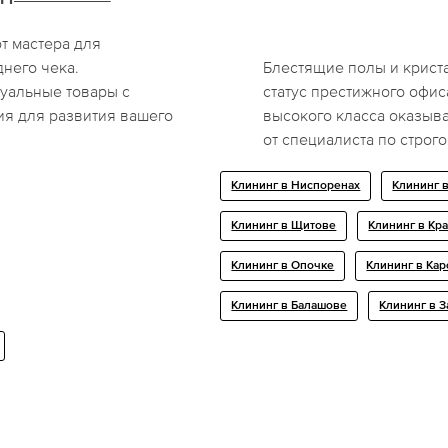
т мастера для
него чека.
Блестящие полы и крист
туальные товары с
статус престижного офис
я для развития вашего
высокого класса оказыв
от специалиста по строг
Клининг в Ниспоренах
Клининг 
Клининг в Щитoве
Клининг в Кр
Клининг в Опочке
Клининг в Кар
Клининг в Балашове
Клининг в 