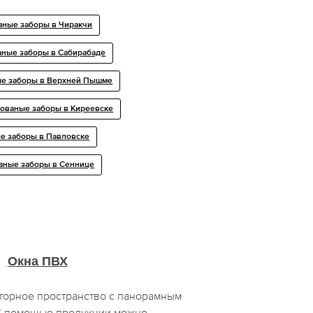
аные заборы в Чиракчи
аные заборы в Сабирабаде
е заборы в Верхней Пышме
ованые заборы в Киреевске
е заборы в Павловске
аные заборы в Сеннице
Окна ПВХ
сторное пространство с панорамным
С помощью продукции можно