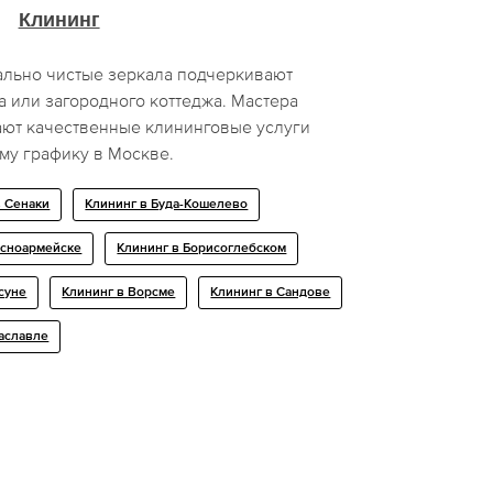
Клининг
ально чистые зеркала подчеркивают
а или загородного коттеджа. Мастера
ают качественные клининговые услуги
ому графику в Москве.
в Сенаки
Клининг в Буда-Кошелево
асноармейске
Клининг в Борисоглебском
суне
Клининг в Ворсме
Клининг в Сандове
Заславле