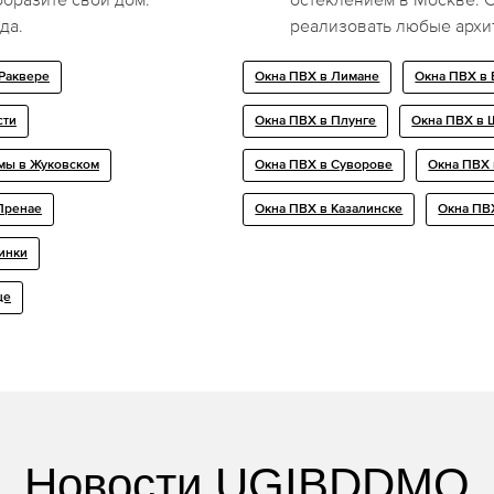
да.
реализовать любые архи
Раквере
Окна ПВХ в Лимане
Окна ПВХ в 
сти
Окна ПВХ в Плунге
Окна ПВХ в 
мы в Жуковском
Окна ПВХ в Суворове
Окна ПВХ
Пренае
Окна ПВХ в Казалинске
Окна ПВ
инки
це
Новости UGIBDDMO