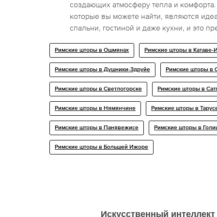
создающих атмосферу тепла и комфорта.
которые вы можете найти, являются ид
спальни, гостиной и даже кухни, и это п
Римские шторы в Ошмянах
Римские шторы в Катаве-
Римские шторы в Душники-Здруйе
Римские шторы в
Римские шторы в Светлогорске
Римские шторы в Сат
Римские шторы в Нямянчине
Римские шторы в Тарус
Римские шторы в Панявежисе
Римские шторы в Гол
Римские шторы в Большей Ижоре
Искусственный интеллект