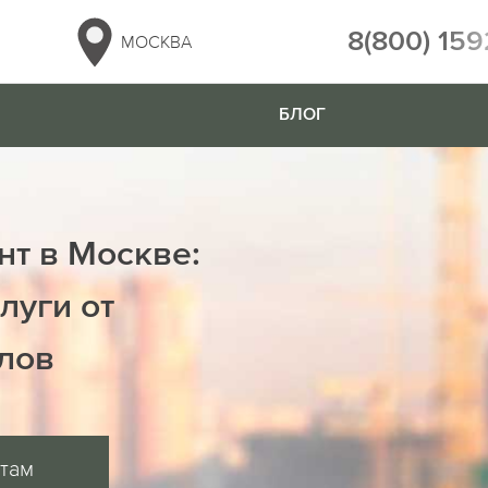
8(800) 159
МОСКВА
БЛОГ
нт в Москве:
луги от
лов
ртам