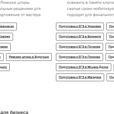
 Римские шторы,
освежить в памяти ключ
еальным решением для
сжатые сроки мобилизуе
редложение от мастера.
подходят для финальног
Ивановске
Подготовка к ЕГЭ в Уразовке
По
 Севеже
Подготовка к ЕГЭ в Берекете
Под
паеве
Подготовка к ЕГЭ в Починки
Под
е
Римские шторы в Будогощи
Подготовка к ЕГЭ в Порхове
Под
ицыно
Подготовка к ЕГЭ в Мсцана Долне
Подготовка к ЕГЭ в Магадане
По
 для бизнеса