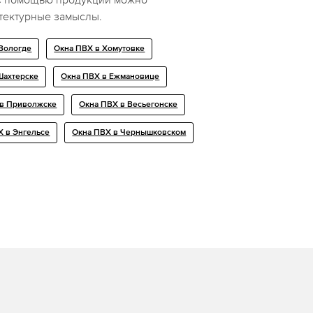
тектурные замыслы.
Вологде
Окна ПВХ в Хомутовке
Шахтерске
Окна ПВХ в Ежмановице
 в Приволжске
Окна ПВХ в Весьегонске
Х в Энгельсе
Окна ПВХ в Чернышковском