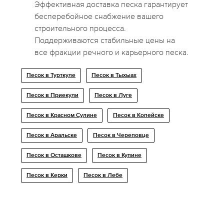
Эффективная доставка песка гарантирует
бесперебойное снабжение вашего
строительного процесса.
Поддерживаются стабильные цены на
все фракции речного и карьерного песка.
Песок в Турткуле
Песок в Тыхыах
Песок в Приекули
Песок в Луге
Песок в Красном Сулине
Песок в Копейске
Песок в Аральске
Песок в Череповце
Песок в Осташкове
Песок в Купине
Песок в Керки
Песок в Лебе